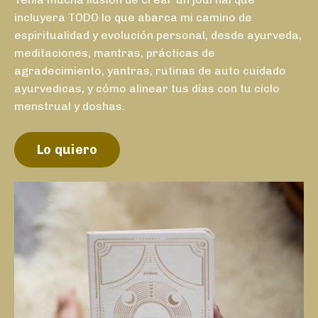
incluyera TODO lo que abarca mi camino de
espiritualidad y evolución personal, desde ayurveda,
meditaciones, mantras, prácticas de
agradecimiento, yantras, rutinas de auto cuidado
ayurvedicas, y cómo alinear tus días con tu ciclo
menstrual y doshas.
Lo quiero