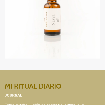
MI RITUAL DIARIO
JOURNAL
Tenía mucha ilusión de crear un journal que